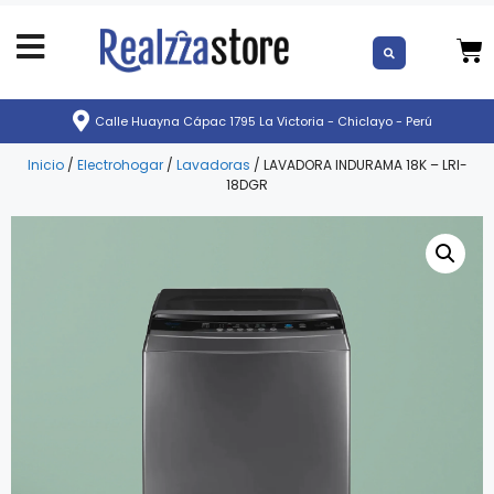
Calle Huayna Cápac 1795 La Victoria - Chiclayo - Perú
Inicio
/
Electrohogar
/
Lavadoras
/ LAVADORA INDURAMA 18K – LRI-
18DGR