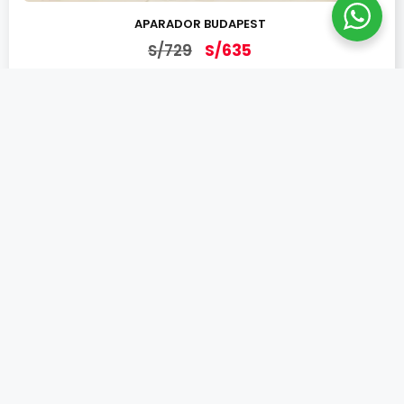
APARADOR BUDAPEST
S/
729
S/
635
Añadir al carrito
¡OFERTA!