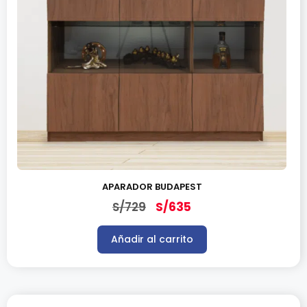
APARADOR BUDAPEST
S/
729
S/
635
Añadir al carrito