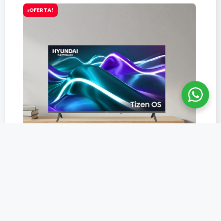
¡OFERTA!
TELEVISOR HYUNDAI 43″ FHD – HYLED4324TM
S/
959
S/
920