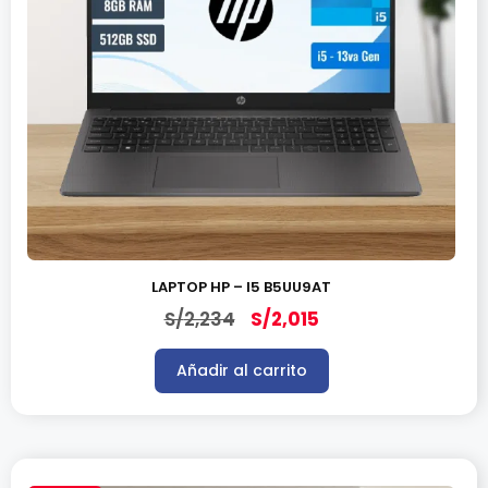
LAPTOP HP – I5 B5UU9AT
S/
2,234
S/
2,015
Añadir al carrito