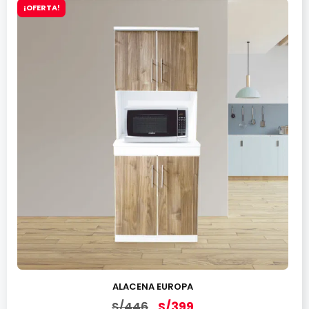
¡OFERTA!
ALACENA EUROPA
S/
446
S/
399