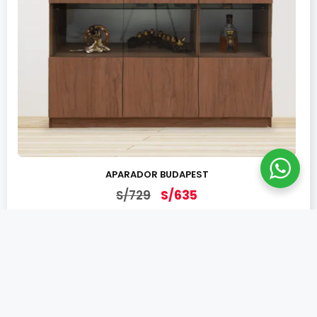
APARADOR BUDAPEST
S/
729
S/
635
Añadir al carrito
¡OFERTA!