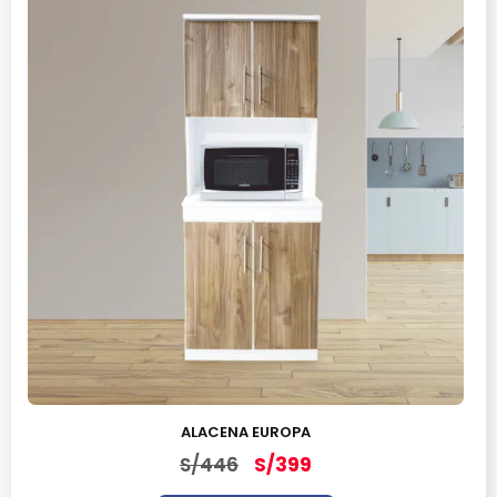
ALACENA EUROPA
S/
446
S/
399