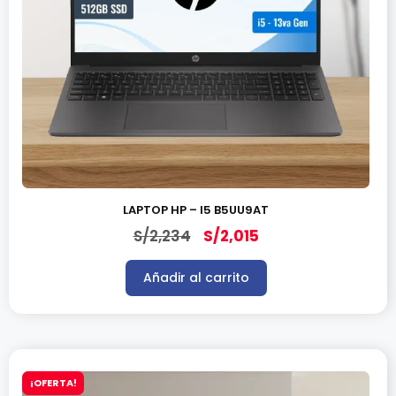
LAPTOP HP – I5 B5UU9AT
S/
2,234
S/
2,015
Añadir al carrito
¡OFERTA!