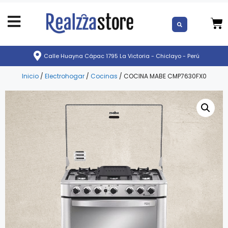
Calle Huayna Cápac 1795 La Victoria - Chiclayo - Perú
Inicio
/
Electrohogar
/
Cocinas
/ COCINA MABE CMP7630FX0